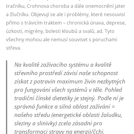
tračníku, Crohnova choroba a dále onemocnění jater
a žlučníku. Objevují se ale i problémy, které nesouvisí
přímo s trávicím traktem – chronická únava, deprese,
úzkosti, migrény, bolesti kloubů a svalů, ad. Tyto
všechny mohou ale nemusí souviset s poruchami
střeva.
Na kvalitě zažívacího systému a kvalitě
střevního prostředí závisí naše schopnost
získat z potravin maximum živin nezbytných
pro fungování všech systémů v těle. Pohled
tradiční čínské dietetiky je stejný. Podle ní je
správná funkce a silná oblast zažívání =
našeho středu (energetické oblasti žaludku,
sleziny a slinivky) zcela zásadní pro
transformaci stravy na energii/čchi.