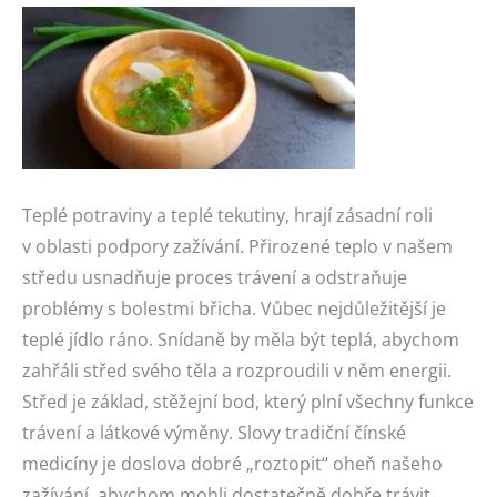
Teplé potraviny a teplé tekutiny, hrají zásadní roli
v oblasti podpory zažívání. Přirozené teplo v našem
středu usnadňuje proces trávení a odstraňuje
problémy s bolestmi břicha. Vůbec nejdůležitější je
teplé jídlo ráno. Snídaně by měla být teplá, abychom
zahřáli střed svého těla a rozproudili v něm energii.
Střed je základ, stěžejní bod, který plní všechny funkce
trávení a látkové výměny. Slovy tradiční čínské
medicíny je doslova dobré „roztopit“ oheň našeho
zažívání, abychom mohli dostatečně dobře trávit