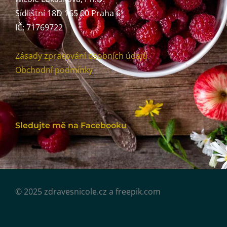
Sídlištní 18D 165 00 Praha 6
IČ: 71769722
Zásady zpracování osobních údajů
Obchodní podmínky
Sledujte mě na Facebooku
© 2025 zdravesnicole.cz a freepik.com