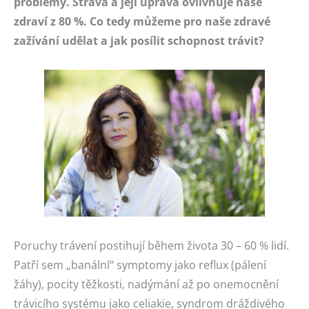
problémy. Strava a její úprava ovlivňuje naše
zdraví z 80 %. Co tedy můžeme pro naše zdravé
zažívání udělat a jak posílit schopnost trávit?
Poruchy trávení postihují během života 30 – 60 % lidí.
Patří sem „banální“ symptomy jako reflux (pálení
žáhy), pocity těžkosti, nadýmání až po onemocnění
trávicího systému jako celiakie, syndrom dráždivého