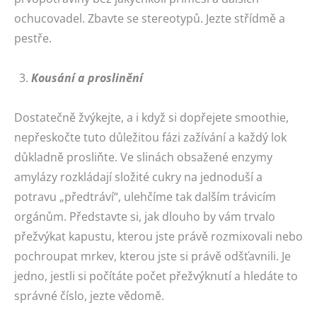
ochucovadel. Zbavte se stereotypů. Jezte střídmě a
pestře.
Kousání a proslinění
Dostatečně žvýkejte, a i když si dopřejete smoothie,
nepřeskočte tuto důležitou fázi zažívání a každý lok
důkladně prosliňte. Ve slinách obsažené enzymy
amylázy rozkládají složité cukry na jednoduší a
potravu „předtráví“, ulehčíme tak dalším trávicím
orgánům. Představte si, jak dlouho by vám trvalo
přežvýkat kapustu, kterou jste právě rozmixovali nebo
pochroupat mrkev, kterou jste si právě odšťavnili. Je
jedno, jestli si počítáte počet přežvýknutí a hledáte to
správné číslo, jezte vědomě.