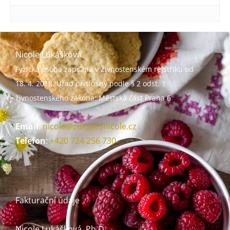
Nicole Lukášková
Fyzická osoba zapsaná v Živnostenském rejstříku od
18. 4. 2018. Úřad příslušný podle § 2 odst. 1
živnostenského zákona:
Městská část Praha 6
Email
:
nicole@zdravesnicole.cz
Telefon
:
+420 724 256 730
Fakturační údaje
Nicole Lukášková, Ph.D.