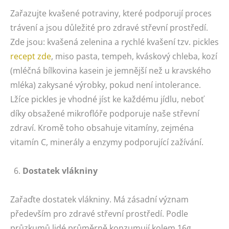
Zařazujte kvašené potraviny, které podporují proces
trávení a jsou důležité pro zdravé střevní prostředí.
Zde jsou: kvašená zelenina a rychlé kvašení tzv. pickles
recept zde
, miso pasta, tempeh, kváskový chleba, kozí
(mléčná bílkovina kasein je jemnější než u kravského
mléka) zakysané výrobky, pokud není intolerance.
Lžíce pickles je vhodné jíst ke každému jídlu, neboť
díky obsažené mikroflóře podporuje naše střevní
zdraví. Kromě toho obsahuje vitamíny, zejména
vitamín C, minerály a enzymy podporující zažívání.
Dostatek vlákniny
Zařaďte dostatek vlákniny. Má zásadní význam
především pro zdravé střevní prostředí. Podle
průzkumů lidé průměrně konzumují kolem 16g