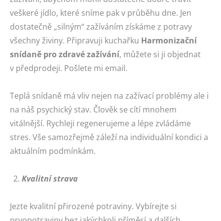
veškeré jídlo, které sníme pak v průběhu dne. Jen
dostatečně „silným“ zažíváním získáme z potravy
všechny živiny. Připravuji kuchařku
Harmonizační
snídaně pro zdravé zažívání
, můžete si ji objednat
v předprodeji. Pošlete mi email.
Teplá snídaně má vliv nejen na zažívací problémy ale i
na náš psychický stav. Člověk se cítí mnohem
vitálnější. Rychleji regenerujeme a lépe zvládáme
stres. Vše samozřejmě záleží na individuální kondici a
aktuálním podmínkám.
Kvalitní strava
Jezte kvalitní přirozené potraviny. Vybírejte si
prvopotraviny bez jakýchkoli příměsí a dalších