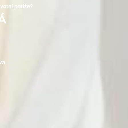
avotní potíže?
Á
va