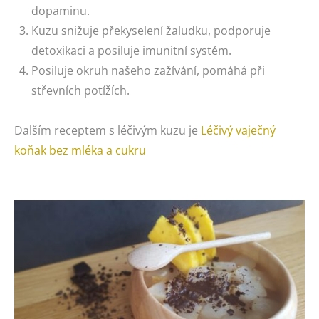
dopaminu.
Kuzu snižuje překyselení žaludku, podporuje
detoxikaci a posiluje imunitní systém.
Posiluje okruh našeho zažívání, pomáhá při
střevních potížích.
Dalším receptem s léčivým kuzu je
Léčivý vaječný
koňak bez mléka a cukru