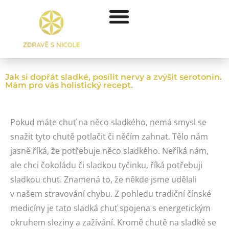
Jak si dopřát sladké, posílit nervy a zvýšit serotonin.
Mám pro vás holistický recept.
Pokud máte chuť na něco sladkého, nemá smysl se
snažit tyto chutě potlačit či něčím zahnat. Tělo nám
jasně říká, že potřebuje něco sladkého. Neříká nám,
ale chci čokoládu či sladkou tyčinku, říká potřebuji
sladkou chuť. Znamená to, že někde jsme udělali
v našem stravování chybu. Z pohledu tradiční čínské
medicíny je tato sladká chuť spojena s energetickým
okruhem sleziny a zažívání. Kromě chutě na sladké se