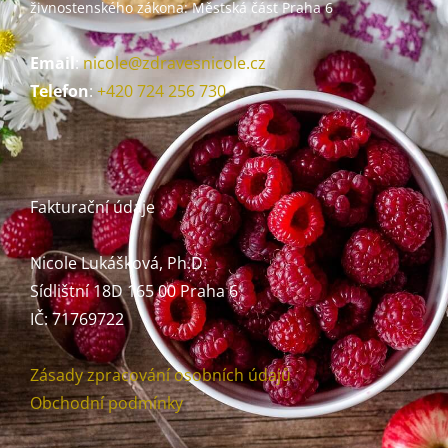
živnostenského zákona:
Městská část Praha 6
Email
:
nicole@zdravesnicole.cz
Telefon
:
+420 724 256 730
Fakturační údaje
Nicole Lukášková, Ph.D.
Sídlištní 18D 165 00 Praha 6
IČ: 71769722
Zásady zpracování osobních údajů
Obchodní podmínky