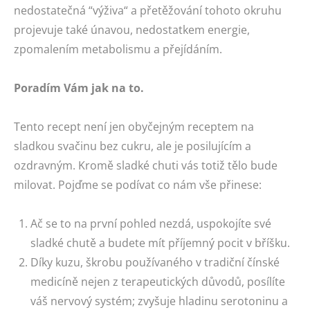
nedostatečná “výživa“ a přetěžování tohoto okruhu
projevuje také únavou, nedostatkem energie,
zpomalením metabolismu a přejídáním.
Poradím Vám jak na to.
Tento recept není jen obyčejným receptem na
sladkou svačinu bez cukru, ale je posilujícím a
ozdravným. Kromě sladké chuti vás totiž tělo bude
milovat. Pojďme se podívat co nám vše přinese:
Ač se to na první pohled nezdá, uspokojíte své
sladké chutě a budete mít příjemný pocit v bříšku.
Díky kuzu, škrobu používaného v tradiční čínské
medicíně nejen z terapeutických důvodů, posílíte
váš nervový systém; zvyšuje hladinu serotoninu a