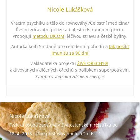
Nicole Lukášková
Vracím psychiku a tělo do rovnováhy /Celostní medicína/
Řeším zdravotní potíže a bolest odstraněním příčin.
Propojuji
metodu BICOM
, léčivou stravu a české byliny.
Autorka knih Snídaně pro celodenní pohodu a
Jak posílit
imunitu za 90 dní
Zakladatelka projektu
ŽIVÉ OŘECHY®
aktivovaných/klíčených ořechů s polibkem superpotravin.
Svačina s vnitřním zdrojem energie
.
Nicole Lukášková
Fyzická osoba zapsaná v Živnostenském rejstříku od
18. 4. 2018. Úřad příslušný podle § 2 odst. 1